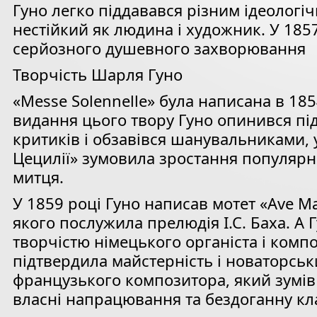
Гуно легко піддавався різним ідеологі
нестійкий як людина і художник. У 1857
серйозного душевного захворювання
Творчість Шарля Гуно
«Messe Solennelle» була написана в 185
видання цього твору Гуно опинився пі
критиків і обзавівся шанувальниками, 
Цецилії» зумовила зростання популярн
митця.
У 1859 році Гуно написав мотет «Ave M
якого послужила прелюдія І.С. Баха. А
творчістю німецького органіста і комп
підтвердила майстерність і новаторськ
французького композитора, який зумів
власні напрацювання та бездоганну кл