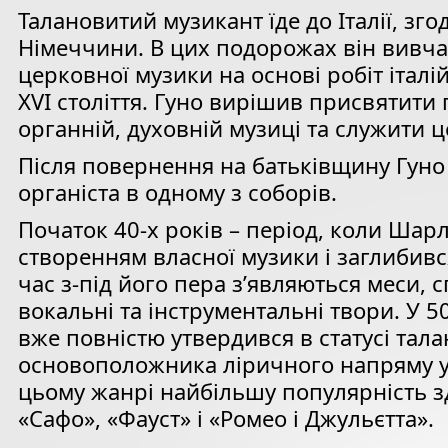
Талановитий музикант їде до Італії, згод
Німеччини. В цих подорожах він вивча
церковної музики на основі робіт італ
XVI століття. Гуно вирішив присвятити
органній, духовній музиці та служити ц
Після повернення на батьківщину Гуно
органіста в одному з соборів.
Початок 40-х років – період, коли Шар
створенням власної музики і заглибивс
час з-під його пера з’являються меси, с
вокальні та інструментальні твори. У 
вже повністю утвердився в статусі тал
основоположника ліричного напряму у 
цьому жанрі найбільшу популярність з
«Сафо», «Фауст» і «Ромео і Джульєтта».