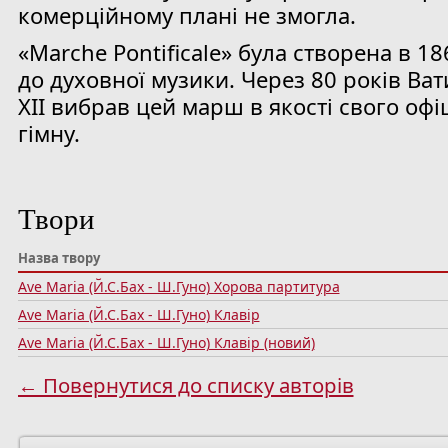
комерційному плані не змогла.
«Marche Pontificale» була створена в 18
до духовної музики. Через 80 років Ват
XII вибрав цей марш в якості свого оф
гімну.
Твори
Назва твору
Ave Maria (Й.С.Бах - Ш.Гуно) Хорова партитура
Ave Maria (Й.С.Бах - Ш.Гуно) Клавір
Ave Maria (Й.С.Бах - Ш.Гуно) Клавір (новий)
← Повернутиcя до списку авторів