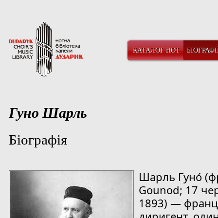
КАТАЛОГ НОТ
БІОГРАФІ
Гуно Шарль
Біографія
Ш
арль Гуно́ (ф
Gounod; 17 че
1893) — франц
диригент, один