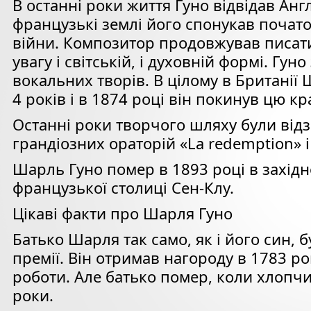
В останні роки життя Гуно відвідав Анг
французькі землі його спонукав почат
війни. Композитор продовжував писат
увагу і світській, і духовній формі. Гу
вокальних творів. В цілому в Британі
4 років і в 1874 році він покинув цю кра
Останні роки творчого шляху були від
грандіозних ораторій «La redemption» і 
Шарль Гуно помер в 1893 році в західн
французької столиці Сен-Клу.
Цікаві факти про Шарля Гуно
Батько Шарля так само, як і його син, 
премії. Він отримав нагороду в 1783 роц
роботи. Але батько помер, коли хлопч
роки.