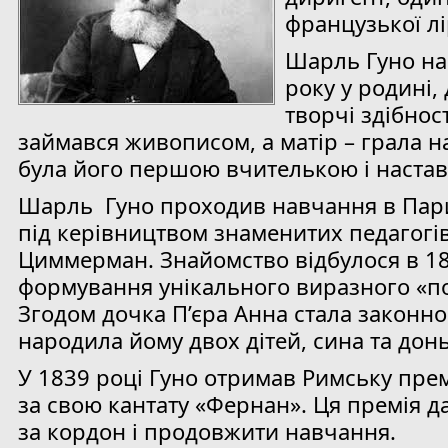
французької лі
Шарль Гуно на
року у родині, 
творчі здібнос
займався живописом, а матір – грала н
була його першою вчителькою і наста
Шарль Гуно проходив навчання в Пари
під керівництвом знаменитих педагогів
Циммерман. Знайомство відбулося в 18
формування унікального виразного «п
Згодом дочка П’єра Анна стала законн
народила йому двох дітей, сина та донь
У 1839 році Гуно отримав Римську прем
за свою кантату «Фернан». Ця премія д
за кордон і продовжити навчання.