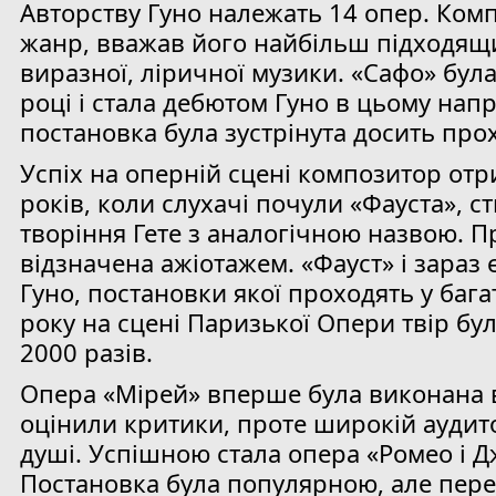
Авторству Гуно належать 14 опер. Ком
жанр, вважав його найбільш підходящ
виразної, ліричної музики. «Сафо» була
році і стала дебютом Гуно в цьому нап
постановка була зустрінута досить про
Успіх на оперній сцені композитор от
років, коли слухачі почули «Фауста», 
творіння Гете з аналогічною назвою. П
відзначена ажіотажем. «Фауст» і зараз
Гуно, постановки якої проходять у бага
року на сцені Паризької Опери твір бу
2000 разів.
Опера «Мірей» вперше була виконана в 
оцінили критики, проте широкій аудито
душі. Успішною стала опера «Ромео і Дж
Постановка була популярною, але пер