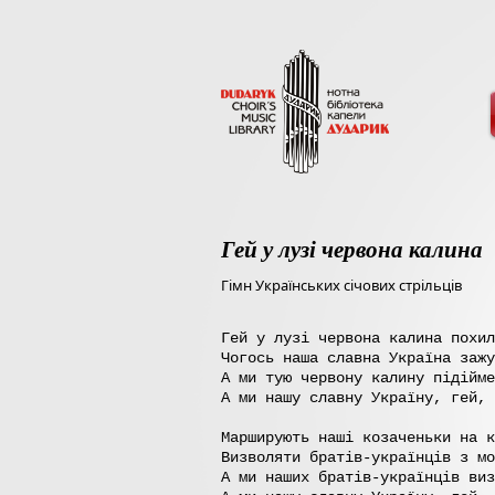
Гей у лузі червона калина
Гімн Українських січових стрільців
Гей у лузі червона калина похил
Чогось наша славна Україна зажу
А ми тую червону калину підійме
А ми нашу славну Україну, гей, 
Марширують наші козаченьки на к
Визволяти братів-українців з мо
А ми наших братів-українців виз