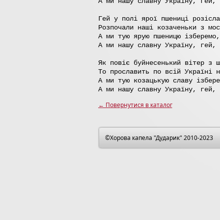
А ми нашу славну Україну, гей, 
Гей у полі ярої пшениці розісла
Розпочали наші козаченьки з мос
А ми тую ярую пшеницю ізберемо,
А ми нашу славну Україну, гей, 
Як повіє буйнесенький вітер з ш
То прославить по всій Україні н
А ми тую козацькую славу ізбере
А ми нашу славну Україну, гей, 
← Повернутиcя в каталог
©Хорова капела "Дударик" 2010-2023