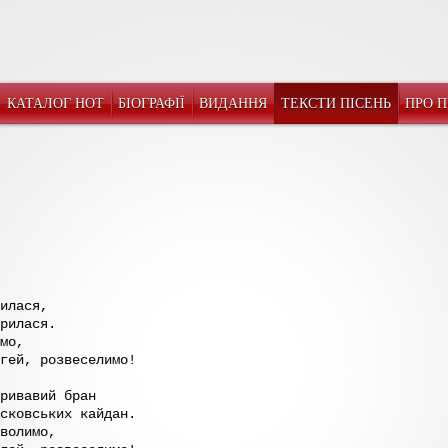
КАТАЛОГ НОТ
БІОГРАФІЇ
ВИДАННЯ
ТЕКСТИ ПІСЕНЬ
ПРО 
илася,
рилася.
мо,
гей, розвеселимо!
ривавий бран
сковських кайдан.
волимо,