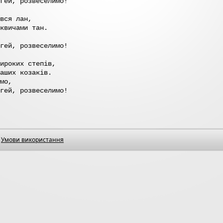
гей, розвеселимо!
вся лан,
квичами тан.
гей, розвеселимо!
ироких степів,
аших козаків.
мо,
гей, розвеселимо!
Умови використання