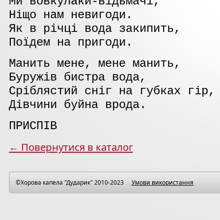
Ми вовкулаки-відьмачі,
Ніщо нам невигоди.
Як в річці вода закипить,
Поїдем на пригоди.
Манить мене, мене манить,
Буружів бистра вода,
Сріблястий сніг на губках гір,
Дівчини буйна врода.
ПРИСПІВ
← Повернутиcя в каталог
©Хорова капела "Дударик" 2010-2023
Умови використання