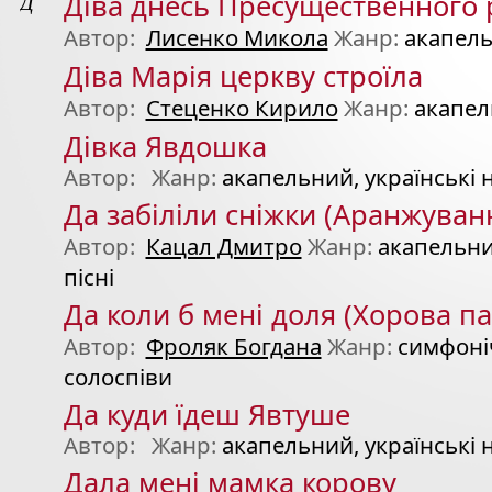
Д
Діва днесь Пресущественного 
Автор:
Лисенко Микола
Жанр:
акапел
Діва Марія церкву строїла
Автор:
Стеценко Кирило
Жанр:
акапе
Дівка Явдошка
Автор:
Жанр:
акапельний, українські н
Да забіліли сніжки (Аранжуван
Автор:
Кацал Дмитро
Жанр:
акапельни
пісні
Да коли б мені доля (Хорова п
Автор:
Фроляк Богдана
Жанр:
симфоні
солоспіви
Да куди їдеш Явтуше
Автор:
Жанр:
акапельний, українські н
Дала мені мамка корову