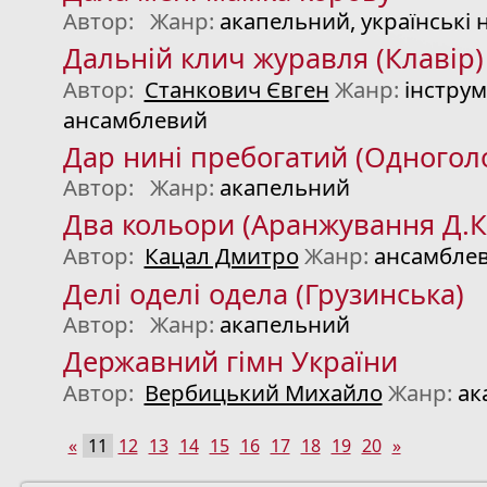
Автор:
Жанр:
акапельний, українські н
Дальній клич журавля (Клавір)
Автор:
Станкович Євген
Жанр:
інстру
ансамблевий
Дар нині пребогатий (Одногол
Автор:
Жанр:
акапельний
Два кольори (Аранжування Д.К
Автор:
Кацал Дмитро
Жанр:
ансамбле
Делі оделі одела (Грузинська)
Автор:
Жанр:
акапельний
Державний гімн України
Автор:
Вербицький Михайло
Жанр:
ак
«
11
12
13
14
15
16
17
18
19
20
»