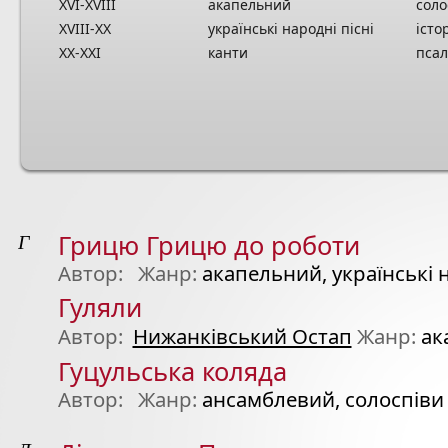
XVI-XVIII
акапельний
соло
XVIII-XX
українські народні пісні
істо
XX-XXI
канти
пса
Г
Грицю Грицю до роботи
Автор:
Жанр:
акапельний, українські н
Гуляли
Автор:
Нижанківський Остап
Жанр:
ак
Гуцульська коляда
Автор:
Жанр:
ансамблевий, солоспіви