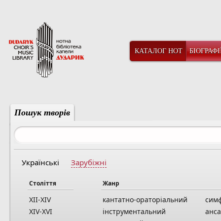
КАТАЛОГ НОТ
БІОГРАФІ
Пошук творів
Українські
Зарубіжні
Століття
Жанр
XII-XIV
кантатно-ораторіальний
сим
XIV-XVI
інструментальний
анс