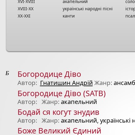
XVI-XVIII
акапельний
соло
XVIII-XX
українські народні пісні
істо
XX-XXI
канти
пса
Б
Богородице Діво
Автор:
Гнатишин Андрій
Жанр:
ансамб
Богородице Діво (SATB)
Автор:
Жанр:
акапельний
Бодай ся когут знудив
Автор:
Жанр:
акапельний, українські н
Боже Великий Єдиний