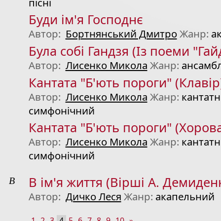
пісні
Буди ім'я Господнє
Автор:
Бортнянський Дмитро
Жанр:
а
Була собі Гандзя (Із поеми "Га
Автор:
Лисенко Микола
Жанр:
ансамб
Кантата "Б'ють пороги" (Клавір
Автор:
Лисенко Микола
Жанр:
кантатн
симфонічний
Кантата "Б'ють пороги" (Хоров
Автор:
Лисенко Микола
Жанр:
кантатн
симфонічний
В
В ім'я життя (Вірші А. Демиден
Автор:
Дичко Леся
Жанр:
акапельний
1
2
3
4
5
6
7
8
9
10
»