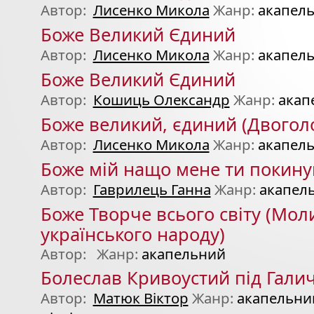
Автор:
Лисенко Микола
Жанр:
акапел
Боже Великий Єдиний
Автор:
Лисенко Микола
Жанр:
акапел
Боже Великий Єдиний
Автор:
Кошиць Олександр
Жанр:
акап
Боже великий, єдиний (Двогол
Автор:
Лисенко Микола
Жанр:
акапел
Боже мій нащо мене ти покину
Автор:
Гаврилець Ганна
Жанр:
акапел
Боже Творче всього світу (Мол
українського народу)
Автор:
Жанр:
акапельний
Болеслав Кривоустий під Галич
Автор:
Матюк Віктор
Жанр:
акапельний