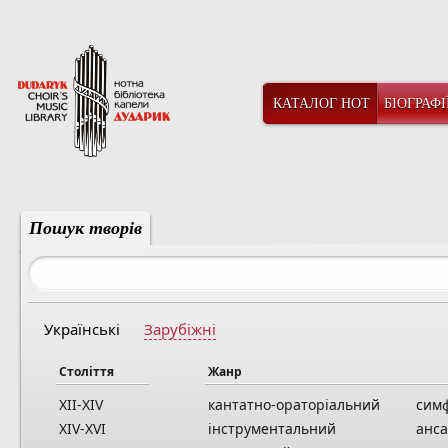
КАТАЛОГ НОТ
БІОГРАФІ
Пошук творів
Українські
Зарубіжні
Століття
Жанр
XII-XIV
кантатно-ораторіальний
сим
XIV-XVI
інструментальний
анс