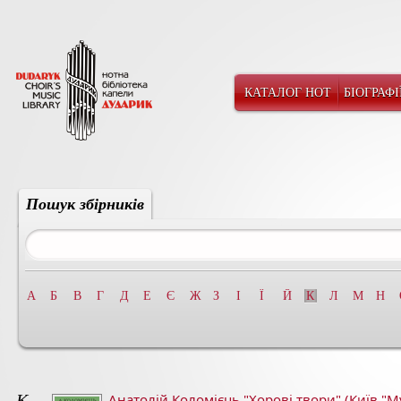
КАТАЛОГ НОТ
БІОГРАФІ
Пошук збірників
А
Б
В
Г
Д
Е
Є
Ж
З
І
Ї
Й
К
Л
М
Н
К
Анатолій Коломієць "Хорові твори" (Київ "М