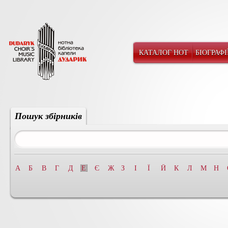
КАТАЛОГ НОТ
БІОГРАФІ
Пошук збірників
А
Б
В
Г
Д
Е
Є
Ж
З
І
Ї
Й
К
Л
М
Н