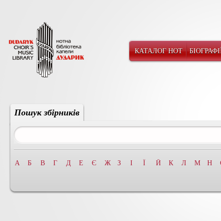
КАТАЛОГ НОТ
БІОГРАФІ
Пошук збірників
А
Б
В
Г
Д
Е
Є
Ж
З
І
Ї
Й
К
Л
М
Н