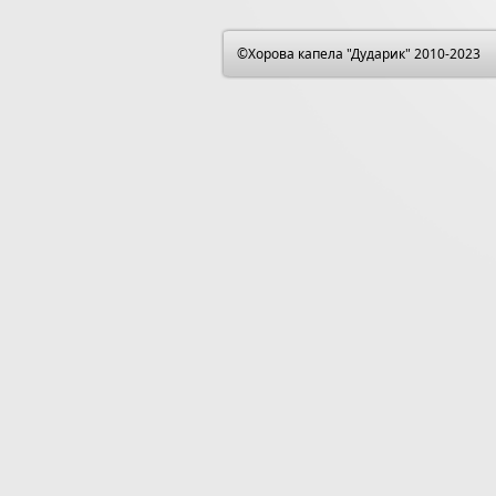
©Хорова капела "Дударик" 2010-2023