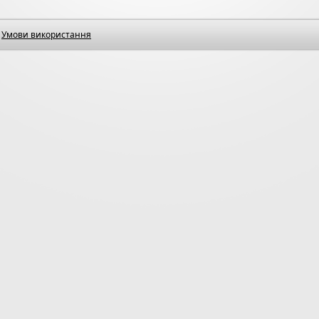
Умови використання