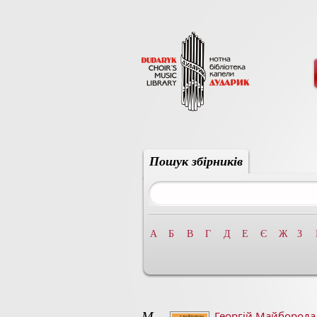
Пошук збірників
А
Б
В
Г
Д
Е
Є
Ж
З
М
Георгій Майборода 