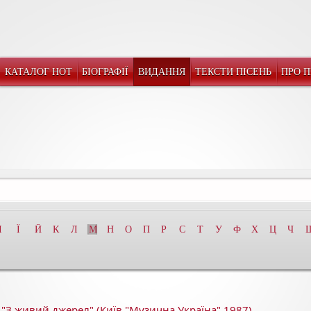
КАТАЛОГ НОТ
БІОГРАФІЇ
ВИДАННЯ
ТЕКСТИ ПІСЕНЬ
ПРО 
І
Ї
Й
К
Л
М
Н
О
П
Р
С
Т
У
Ф
Х
Ц
Ч
"З живий джерел" (Київ "Музична Україна" 1987)